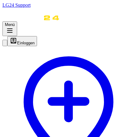
LG
24
Support
Menü
Einloggen