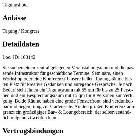
Tagungshotel
Anlässe
Tagung / Kongress
Detaildaten
Loc.-ID:
103142
Sie suchen einen zen­tral gele­ge­nen Ver­an­stal­tungs­raum und die pas­
sende Infra­struk­tur für geschäft­li­che Ter­mine, Semi­nare, einen
Work­shop oder eine Kon­fe­renz? Unsere hel­len Tagungs­räume bie­
ten Platz für krea­tive Gedan­ken und anre­gende Gespräche. Je nach
Bedarf steht Ihnen ein Tagungs­raum mit 55 qm für bis zu 25 Per­so­
nen und ein Bespre­chungs­raum mit 15 qm für 8 Per­so­nen zur Ver­fü­
gung. Beide Räume haben eine große Fens­ter­front, sind ver­dun­kel­
bar und lie­gen ruhig zur Gar­ten­seite. An den gro­ßen Kon­fe­renz­raum
grenzt ein groß­zü­gi­ger Bar– & Loun­ge­be­reich, der selbst­ver­ständ­
lich mit­ge­nutzt wer­den kann.
Vertragsbindungen