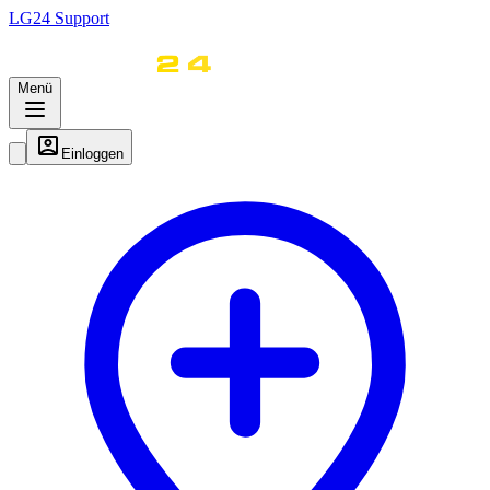
LG
24
Support
Menü
Einloggen