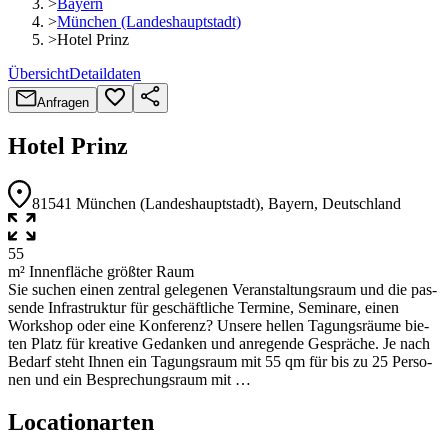
>
Bayern
>
München (Landeshauptstadt)
>
Hotel Prinz
Übersicht
Detaildaten
Anfragen
Hotel Prinz
81541
München (Landeshauptstadt)
, Bayern
, Deutschland
55
m² Innenfläche größter Raum
Sie suchen einen zen­tral gele­ge­nen Ver­an­stal­tungs­raum und die pas­
sende Infra­struk­tur für geschäft­li­che Ter­mine, Semi­nare, einen
Work­shop oder eine Kon­fe­renz? Unsere hel­len Tagungs­räume bie­
ten Platz für krea­tive Gedan­ken und anre­gende Gespräche. Je nach
Bedarf steht Ihnen ein Tagungs­raum mit 55 qm für bis zu 25 Per­so­
nen und ein Bespre­chungs­raum mit …
Locationarten