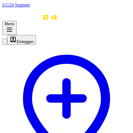
LG
24
Support
Menü
Einloggen