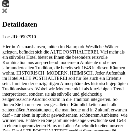
Detaildaten
Loc.-ID:
9907910
Hier in Zusmarshausen, mitten im Naturpark Westliche Wälder
gelegen, befindet sich die ALTE POSTHALTEREI. Viel mehr als
ein stilvolles Hotel bietet es Ihnen die besonders reizvolle
Kombination aus ansprechend modernem Ambiente und einer
jahrhundertealten Tradition, die bereits seit 1648 in diesen Räumen
wohnt. HISTORISCH, MODERN, HEIMISCH. Jeder Aufenthalt
im Hotel ALTE POSTHALTEREI soll für Sie auch ein Erlebnis
sein. Inmitten der einzigartigen Atmosphäre des historisch geprägten
Traditionshauses. Wobei wir Moderne nicht als kurzlebigen Trend
interpretieren, sondern sie als stilvolle und gleichzeitig
zeitgenössische Ausdrucksform in die Tradition integrieren. So
finden Sie in unseren neu gestalteten Räumlichkeiten auch alle
zeitgemäßen Ausstattungen, die man heute und in Zukunft erwarten
darf – nur eben in spürbar gewachsenem, schönerem Ambiente, wie
wir meinen. Entdecken Sie jahrhundertelange Geschichte seit 1648
in einem toprenovierten Haus mit allen Annehmlichkeiten unserer
Zeit. Die ALTE POSTHALTEREI verfügt über insgesamt 66