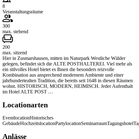
8
Veranstaltungsräume
300
max. stehend
200
max. sitzend
Hier in Zusmarshausen, mitten im Naturpark Westliche Wälder
gelegen, befindet sich die ALTE POSTHALTEREI. Viel mehr als
ein stilvolles Hotel bietet es Ihnen die besonders reizvolle
Kombination aus ansprechend modernem Ambiente und einer
jahrhundertealten Tradition, die bereits seit 1648 in diesen Räumen
wohnt. HISTORISCH, MODERN, HEIMISCH. Jeder Aufenthalt
im Hotel ALTE POST …
Locationarten
Eventlocation
Historisches
Gebäude
Hochzeitslocation
Partylocation
Seminarraum
Tagungshotel
Ta
Anlässe