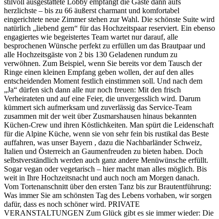
stilvoll ausgestattete Lobby empfängt die Gäste dann aufs
herzlichste – bis zu 66 äußerst charmant und komfortabel
eingerichtete neue Zimmer stehen zur Wahl. Die schönste Suite wird
natürlich „liebend gern“ für das Hochzeitspaar reserviert. Ein ebenso
engagiertes wie begeistertes Team wartet nur darauf, alle
besprochenen Wünsche perfekt zu erfüllen um das Brautpaar und
alle Hochzeitsgäste von 2 bis 130 Geladenen rundum zu
verwöhnen. Zum Beispiel, wenn Sie bereits vor dem Tausch der
Ringe einen kleinen Empfang geben wollen, der auf den alles
entscheidenden Moment festlich einstimmen soll. Und nach dem
„Ja“ dürfen sich dann alle nur noch freuen: Mit den frisch
Verheirateten und auf eine Feier, die unvergesslich wird. Darum
kümmert sich aufmerksam und zuverlässig das Service-Team
zusammen mit der weit über Zusmarshausen hinaus bekannten
Küchen-Crew und ihren Köstlichkeiten. Man spürt die Leidenschaft
für die Alpine Küche, wenn sie von sehr fein bis rustikal das Beste
auffahren, was unser Bayern , dazu die Nachbarländer Schweiz,
Italien und Österreich an Gaumenfreuden zu bieten haben. Doch
selbstverständlich werden auch ganz andere Menüwünsche erfüllt.
Sogar vegan oder vegetarisch – hier macht man alles möglich. Bis
weit in Ihre Hochzeitsnacht und auch noch am Morgen danach.
Vom Tortenanschnitt über den ersten Tanz bis zur Brautentführung:
Was immer Sie am schönsten Tag des Lebens vorhaben, wir sorgen
dafür, dass es noch schöner wird. PRIVATE
VERANSTALTUNGEN Zum Glück gibt es sie immer wieder: Die