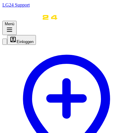
LG
24
Support
Menü
Einloggen