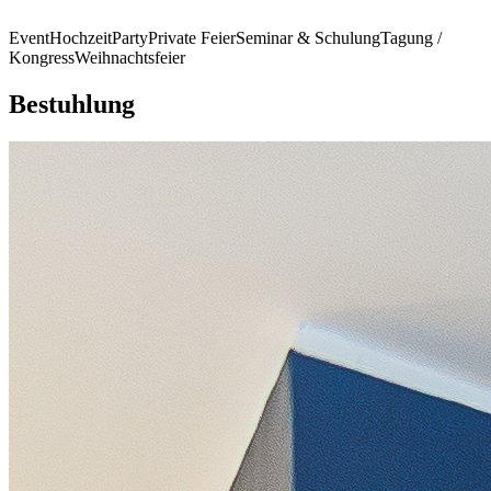
Event
Hochzeit
Party
Private Feier
Seminar & Schulung
Tagung /
Kongress
Weihnachtsfeier
Bestuhlung