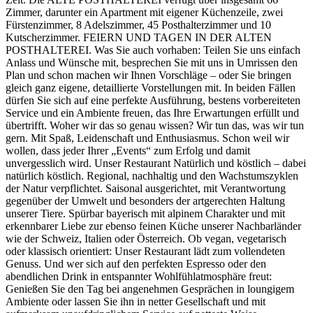
Zimmer, darunter ein Apartment mit eigener Küchenzeile, zwei
Fürstenzimmer, 8 Adelszimmer, 45 Posthalterzimmer und 10
Kutscherzimmer. FEIERN UND TAGEN IN DER ALTEN
POSTHALTEREI. Was Sie auch vorhaben: Teilen Sie uns einfach
Anlass und Wünsche mit, besprechen Sie mit uns in Umrissen den
Plan und schon machen wir Ihnen Vorschläge – oder Sie bringen
gleich ganz eigene, detaillierte Vorstellungen mit. In beiden Fällen
dürfen Sie sich auf eine perfekte Ausführung, bestens vorbereiteten
Service und ein Ambiente freuen, das Ihre Erwartungen erfüllt und
übertrifft. Woher wir das so genau wissen? Wir tun das, was wir tun
gern. Mit Spaß, Leidenschaft und Enthusiasmus. Schon weil wir
wollen, dass jeder Ihrer „Events“ zum Erfolg und damit
unvergesslich wird. Unser Restaurant Natürlich und köstlich – dabei
natürlich köstlich. Regional, nachhaltig und den Wachstumszyklen
der Natur verpflichtet. Saisonal ausgerichtet, mit Verantwortung
gegenüber der Umwelt und besonders der artgerechten Haltung
unserer Tiere. Spürbar bayerisch mit alpinem Charakter und mit
erkennbarer Liebe zur ebenso feinen Küche unserer Nachbarländer
wie der Schweiz, Italien oder Österreich. Ob vegan, vegetarisch
oder klassisch orientiert: Unser Restaurant lädt zum vollendeten
Genuss. Und wer sich auf den perfekten Espresso oder den
abendlichen Drink in entspannter Wohlfühlatmosphäre freut:
Genießen Sie den Tag bei angenehmen Gesprächen in loungigem
Ambiente oder lassen Sie ihn in netter Gesellschaft und mit