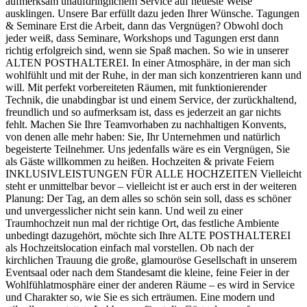
aufmerksam unaufdringlichem Service auf netteste Weise
ausklingen. Unsere Bar erfüllt dazu jeden Ihrer Wünsche. Tagungen
& Seminare Erst die Arbeit, dann das Vergnügen? Obwohl doch
jeder weiß, dass Seminare, Workshops und Tagungen erst dann
richtig erfolgreich sind, wenn sie Spaß machen. So wie in unserer
ALTEN POSTHALTEREI. In einer Atmosphäre, in der man sich
wohlfühlt und mit der Ruhe, in der man sich konzentrieren kann und
will. Mit perfekt vorbereiteten Räumen, mit funktionierender
Technik, die unabdingbar ist und einem Service, der zurückhaltend,
freundlich und so aufmerksam ist, dass es jederzeit an gar nichts
fehlt. Machen Sie Ihre Teamvorhaben zu nachhaltigen Konvents,
von denen alle mehr haben: Sie, Ihr Unternehmen und natürlich
begeisterte Teilnehmer. Uns jedenfalls wäre es ein Vergnügen, Sie
als Gäste willkommen zu heißen. Hochzeiten & private Feiern
INKLUSIVLEISTUNGEN FÜR ALLE HOCHZEITEN Vielleicht
steht er unmittelbar bevor – vielleicht ist er auch erst in der weiteren
Planung: Der Tag, an dem alles so schön sein soll, dass es schöner
und unvergesslicher nicht sein kann. Und weil zu einer
Traumhochzeit nun mal der richtige Ort, das festliche Ambiente
unbedingt dazugehört, möchte sich Ihre ALTE POSTHALTEREI
als Hochzeitslocation einfach mal vorstellen. Ob nach der
kirchlichen Trauung die große, glamouröse Gesellschaft in unserem
Eventsaal oder nach dem Standesamt die kleine, feine Feier in der
Wohlfühlatmosphäre einer der anderen Räume – es wird in Service
und Charakter so, wie Sie es sich erträumen. Eine modern und