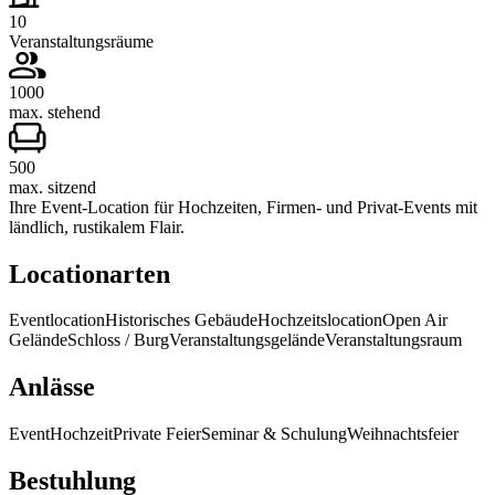
10
Veranstaltungsräume
1000
max. stehend
500
max. sitzend
Ihre Event-Location für Hochzeiten, Firmen- und Privat-Events mit
ländlich, rustikalem Flair.
Locationarten
Eventlocation
Historisches Gebäude
Hochzeitslocation
Open Air
Gelände
Schloss / Burg
Veranstaltungsgelände
Veranstaltungsraum
Anlässe
Event
Hochzeit
Private Feier
Seminar & Schulung
Weihnachtsfeier
Bestuhlung