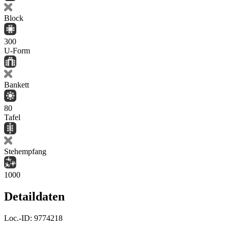
Block
300
U-Form
Bankett
80
Tafel
Stehempfang
1000
Detaildaten
Loc.-ID:
9774218