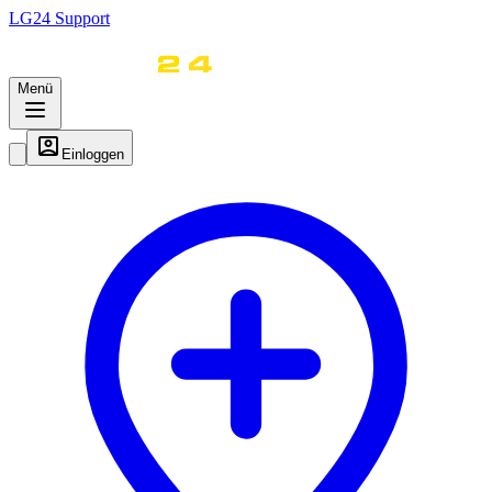
LG
24
Support
Menü
Einloggen