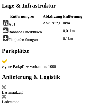
Lage & Infrastruktur
Entfernung zu
Abkürzung
Entfernung
Abkürzung
0
km
A81
0,01
km
Bahnhof Osterburken
0,1
km
Flughafen Stuttgart
Parkplätze
eigene Parkplätze vorhanden: 1000
Anlieferung & Logistik
Lastenaufzug
Laderampe