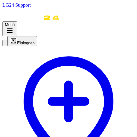
LG
24
Support
Menü
Einloggen