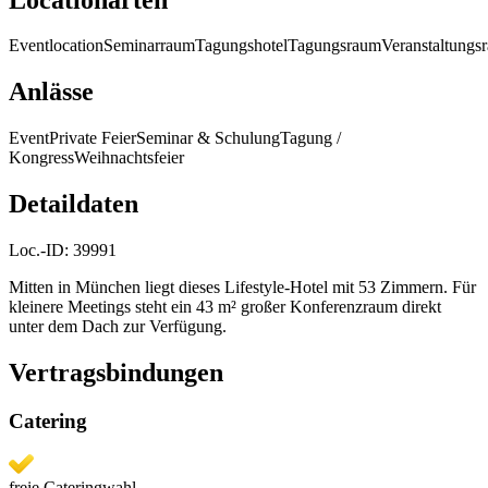
Eventlocation
Seminarraum
Tagungshotel
Tagungsraum
Veranstaltungs
Anlässe
Event
Private Feier
Seminar & Schulung
Tagung /
Kongress
Weihnachtsfeier
Detaildaten
Loc.-ID:
39991
Mitten in München liegt dieses Lifestyle-Hotel mit 53 Zimmern. Für
kleinere Meetings steht ein 43 m² großer Konferenzraum direkt
unter dem Dach zur Verfügung.
Vertragsbindungen
Catering
freie Cateringwahl