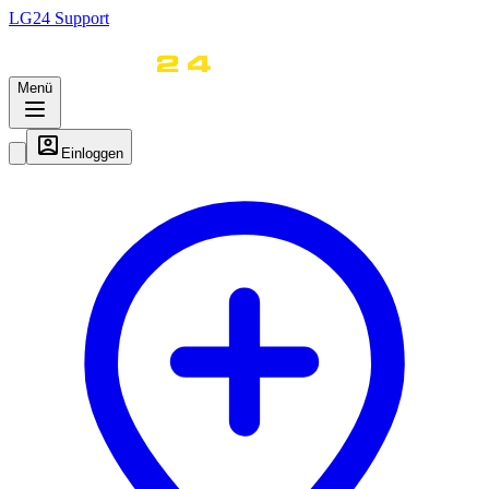
LG
24
Support
Menü
Einloggen