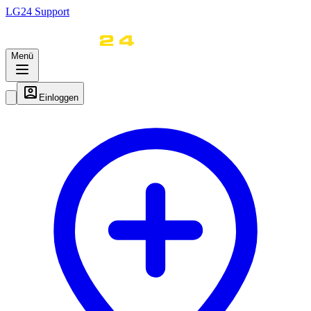
LG
24
Support
Menü
Einloggen