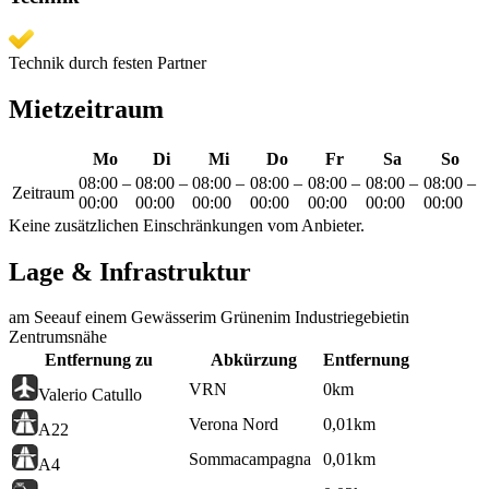
Technik durch festen Partner
Mietzeitraum
Mo
Di
Mi
Do
Fr
Sa
So
08:00
–
08:00
–
08:00
–
08:00
–
08:00
–
08:00
–
08:00
–
Zeitraum
00:00
00:00
00:00
00:00
00:00
00:00
00:00
Keine zusätzlichen Einschränkungen vom Anbieter.
Lage & Infrastruktur
am See
auf einem Gewässer
im Grünen
im Industriegebiet
in
Zentrumsnähe
Entfernung zu
Abkürzung
Entfernung
VRN
0
km
Valerio Catullo
Verona Nord
0,01
km
A22
Sommacampagna
0,01
km
A4