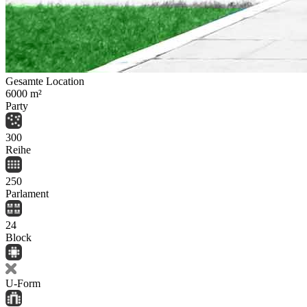
Gesamte Location
6000
m²
Party
300
Reihe
250
Parlament
24
Block
U-Form