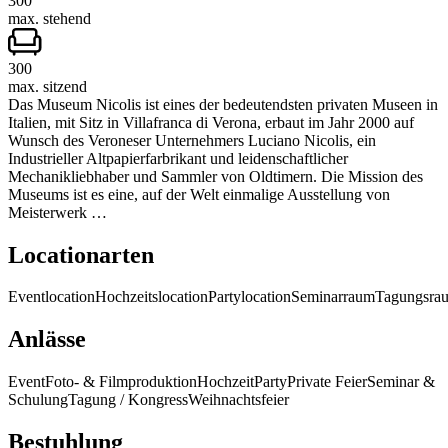
300
max. stehend
300
max. sitzend
Das Museum Nicolis ist eines der bedeutendsten privaten Museen in
Italien, mit Sitz in Villafranca di Verona, erbaut im Jahr 2000 auf
Wunsch des Veroneser Unternehmers Luciano Nicolis, ein
Industrieller Altpapierfarbrikant und leidenschaftlicher
Mechanikliebhaber und Sammler von Oldtimern. Die Mission des
Museums ist es eine, auf der Welt einmalige Ausstellung von
Meisterwerk …
Locationarten
Eventlocation
Hochzeitslocation
Partylocation
Seminarraum
Tagungsra
Anlässe
Event
Foto- & Filmproduktion
Hochzeit
Party
Private Feier
Seminar &
Schulung
Tagung / Kongress
Weihnachtsfeier
Bestuhlung