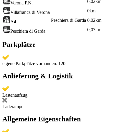
0,02
km
Verona P.N.
0
km
Villafranca di Verona
Peschiera di Garda
0,02
km
A4
0,03
km
Peschiera di Garda
Parkplätze
eigene Parkplätze vorhanden: 120
Anlieferung & Logistik
Lastenaufzug
Laderampe
Allgemeine Eigenschaften