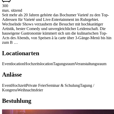
300
max. sitzend
Seit mehr als 20 Jahren gehörte das Bochumer Varieté zu den Top-
Adressen für Varieté und Live-Entertainment im Ruhrgebiet.
Wechselnde Shows verzaubern die Besucher mit hochkarätiger
Artistik, bester Comedy und unvergleichlicher Leidenschaft. Die
hauseigene Gastronomie kümmert sich um die kulinarischen Top-
Acts des Abends, von Speisen à la carte über 3-Gänge-Menü bis hin
zum B …
Locationarten
Eventlocation
Hochzeitslocation
Tagungsraum
Veranstaltungsraum
Anlässe
Event
Hochzeit
Private Feier
Seminar & Schulung
Tagung /
Kongress
Weihnachtsfeier
Bestuhlung