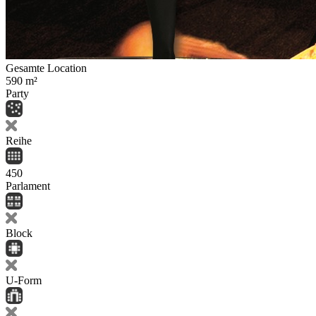
Gesamte Location
590
m²
Party
Reihe
450
Parlament
Block
U-Form