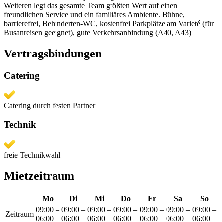
Weiteren legt das gesamte Team größten Wert auf einen
freundlichen Service und ein familiäres Ambiente. Bühne,
barrierefrei, Behinderten-WC, kostenfrei Parkplätze am Varieté (für
Busanreisen geeignet), gute Verkehrsanbindung (A40, A43)
Vertragsbindungen
Catering
Catering durch festen Partner
Technik
freie Technikwahl
Mietzeitraum
Mo
Di
Mi
Do
Fr
Sa
So
09:00
–
09:00
–
09:00
–
09:00
–
09:00
–
09:00
–
09:00
–
Zeitraum
06:00
06:00
06:00
06:00
06:00
06:00
06:00