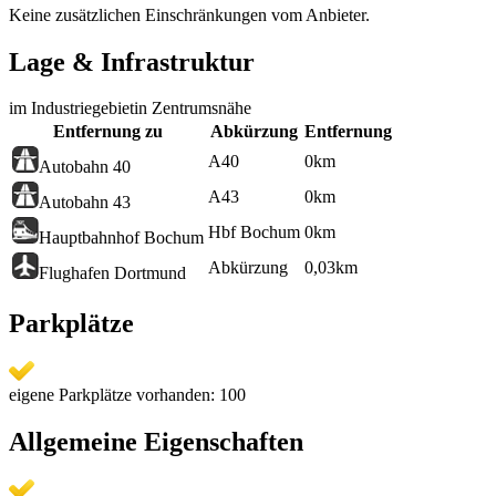
Keine zusätzlichen Einschränkungen vom Anbieter.
Lage & Infrastruktur
im Industriegebiet
in Zentrumsnähe
Entfernung zu
Abkürzung
Entfernung
A40
0
km
Autobahn 40
A43
0
km
Autobahn 43
Hbf Bochum
0
km
Hauptbahnhof Bochum
Abkürzung
0,03
km
Flughafen Dortmund
Parkplätze
eigene Parkplätze vorhanden: 100
Allgemeine Eigenschaften