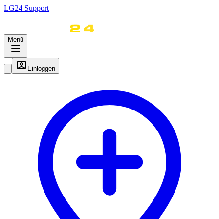
LG
24
Support
Menü
Einloggen