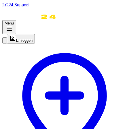
LG
24
Support
Menü
Einloggen