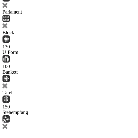
Parlament
Block
130
U-Form
100
Bankett
Tafel
150
Stehempfang