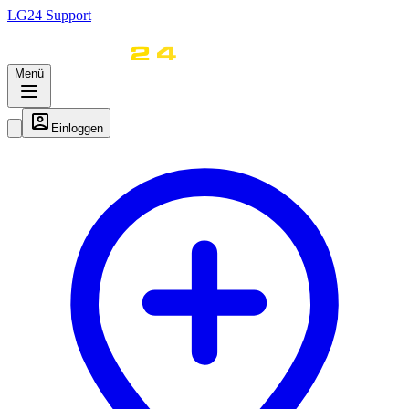
LG
24
Support
Menü
Einloggen