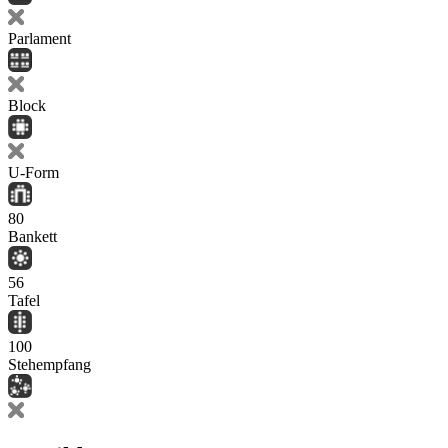
Parlament
Block
U-Form
80
Bankett
56
Tafel
100
Stehempfang