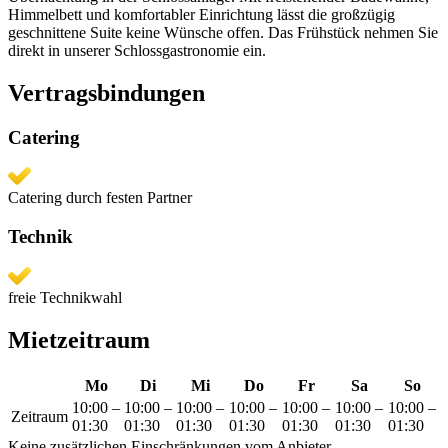
Himmelbett und komfortabler Einrichtung lässt die großzügig
geschnittene Suite keine Wünsche offen. Das Frühstück nehmen Sie
direkt in unserer Schlossgastronomie ein.
Vertragsbindungen
Catering
Catering durch festen Partner
Technik
freie Technikwahl
Mietzeitraum
Mo
Di
Mi
Do
Fr
Sa
So
10:00
–
10:00
–
10:00
–
10:00
–
10:00
–
10:00
–
10:00
–
Zeitraum
01:30
01:30
01:30
01:30
01:30
01:30
01:30
Keine zusätzlichen Einschränkungen vom Anbieter.