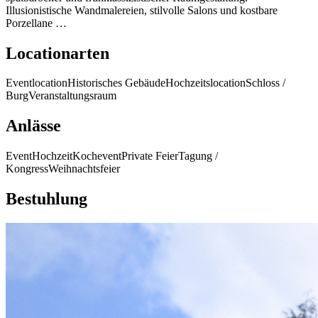
Illusionistische Wandmalereien, stilvolle Salons und kostbare
Porzellane …
Locationarten
Eventlocation
Historisches Gebäude
Hochzeitslocation
Schloss /
Burg
Veranstaltungsraum
Anlässe
Event
Hochzeit
Kochevent
Private Feier
Tagung /
Kongress
Weihnachtsfeier
Bestuhlung