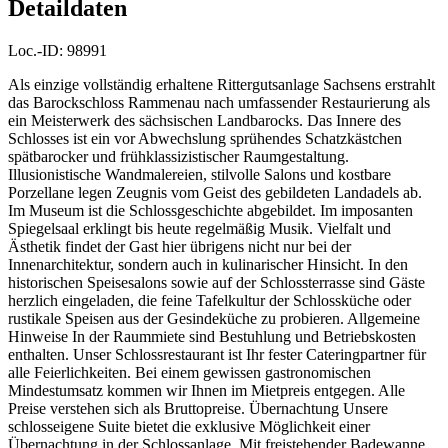
Detaildaten
Loc.-ID:
98991
Als einzige vollständig erhaltene Rittergutsanlage Sachsens erstrahlt
das Barockschloss Rammenau nach umfassender Restaurierung als
ein Meisterwerk des sächsischen Landbarocks. Das Innere des
Schlosses ist ein vor Abwechslung sprühendes Schatzkästchen
spätbarocker und frühklassizistischer Raumgestaltung.
Illusionistische Wandmalereien, stilvolle Salons und kostbare
Porzellane legen Zeugnis vom Geist des gebildeten Landadels ab.
Im Museum ist die Schlossgeschichte abgebildet. Im imposanten
Spiegelsaal erklingt bis heute regelmäßig Musik. Vielfalt und
Ästhetik findet der Gast hier übrigens nicht nur bei der
Innenarchitektur, sondern auch in kulinarischer Hinsicht. In den
historischen Speisesalons sowie auf der Schlossterrasse sind Gäste
herzlich eingeladen, die feine Tafelkultur der Schlossküche oder
rustikale Speisen aus der Gesindeküche zu probieren. Allgemeine
Hinweise In der Raummiete sind Bestuhlung und Betriebskosten
enthalten. Unser Schlossrestaurant ist Ihr fester Cateringpartner für
alle Feierlichkeiten. Bei einem gewissen gastronomischen
Mindestumsatz kommen wir Ihnen im Mietpreis entgegen. Alle
Preise verstehen sich als Bruttopreise. Übernachtung Unsere
schlosseigene Suite bietet die exklusive Möglichkeit einer
Übernachtung in der Schlossanlage. Mit freistehender Badewanne,