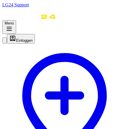
LG
24
Support
Menü
Einloggen