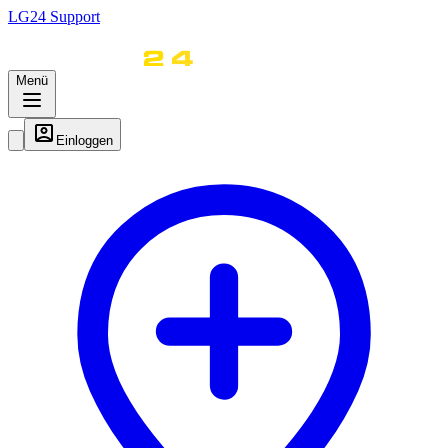
LG
24
Support
Menü
Einloggen