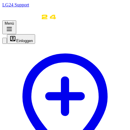
LG
24
Support
Menü
Einloggen