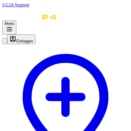
LG
24
Support
Menü
Einloggen