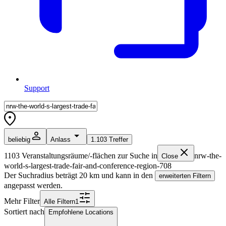
Support
beliebig
Anlass
1.103
Treffer
1103
Veranstaltungsräume/-flächen zur Suche in
nrw-the-
Close
world-s-largest-trade-fair-and-conference-region-708
Der Suchradius beträgt
20
km und kann in den
erweiterten Filtern
angepasst werden.
Mehr Filter
Alle
Filter
n
1
Sortiert nach
Empfohlene Locations