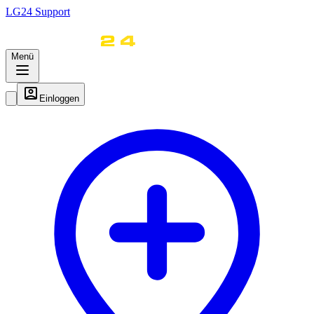
LG
24
Support
Menü
Einloggen