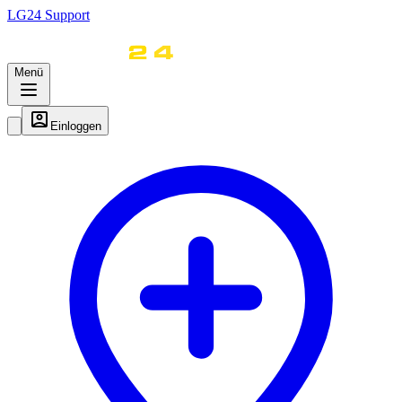
LG
24
Support
Menü
Einloggen