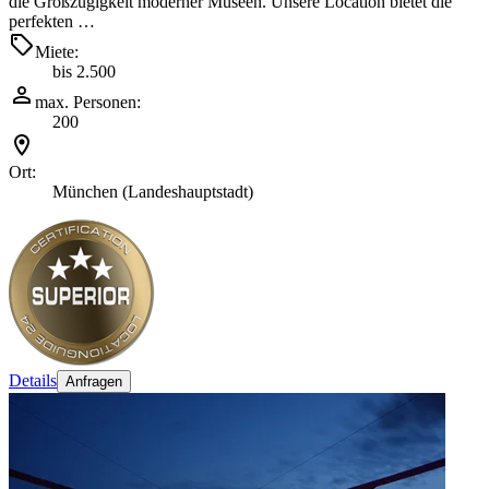
die Großzügigkeit moderner Museen. Unsere Location bietet die
perfekten …
Miete:
bis 2.500
max. Personen:
200
Ort:
München (Landeshauptstadt)
Details
Anfragen