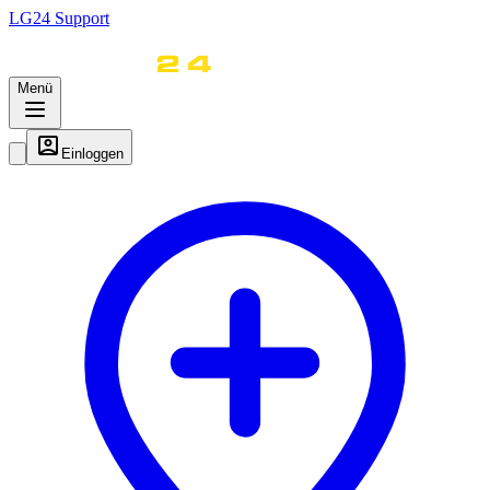
LG
24
Support
Menü
Einloggen