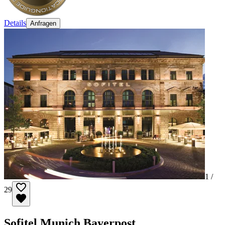
Details
Anfragen
1 /
29
Sofitel Munich Bayerpost