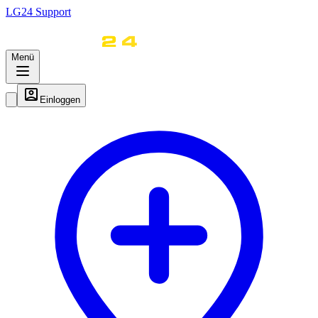
LG
24
Support
Menü
Einloggen