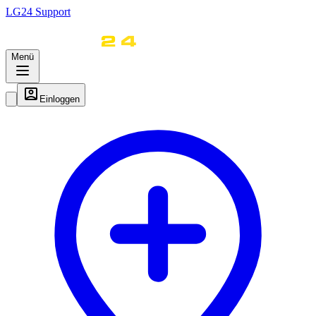
LG
24
Support
Menü
Einloggen