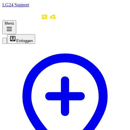
LG
24
Support
Menü
Einloggen