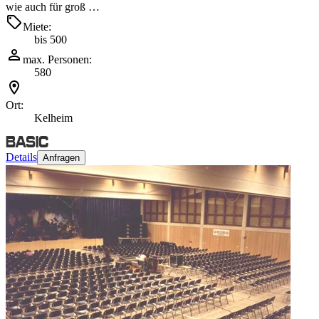
wie auch für groß …
Miete:
bis 500
max. Personen:
580
Ort:
Kelheim
Details
Anfragen