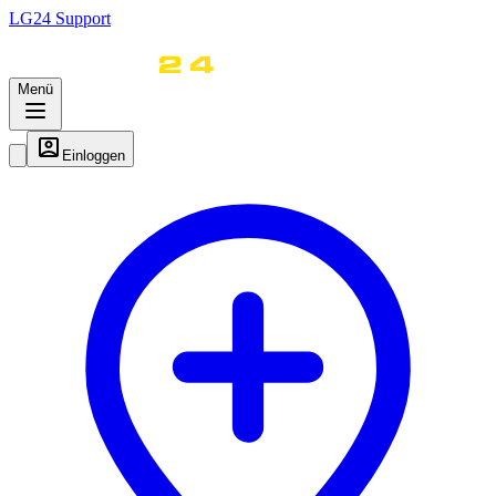
LG
24
Support
Menü
Einloggen