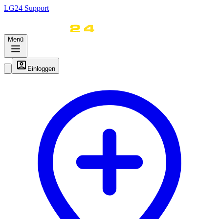
LG
24
Support
Menü
Einloggen