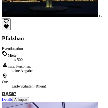
1 /
1
Pfalzbau
Eventlocation
Miete:
bis 500
max. Personen:
keine Angabe
Ort:
Ludwigshafen (Rhein)
Details
Anfragen