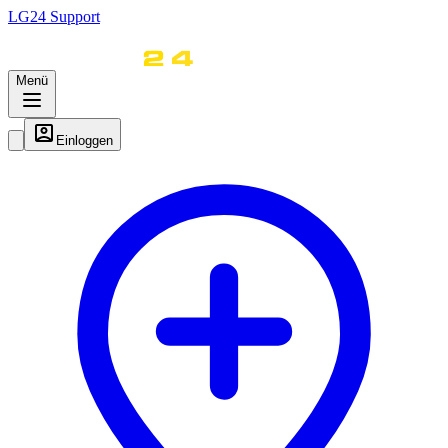
LG
24
Support
Menü
Einloggen