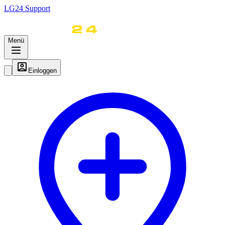
LG
24
Support
Menü
Einloggen