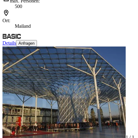
max. Personen:
500
Ort:
Mailand
Details
Anfragen
1 /
1