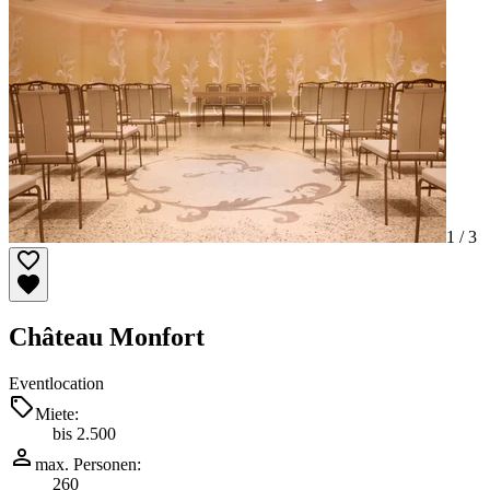
1 /
3
Château Monfort
Eventlocation
Miete:
bis 2.500
max. Personen:
260