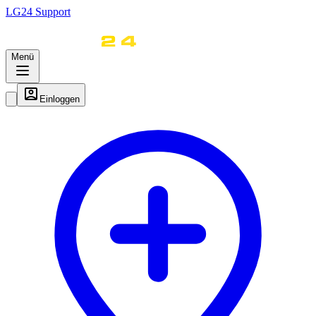
LG
24
Support
Menü
Einloggen