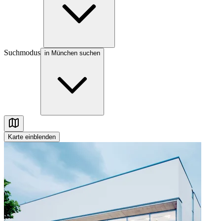
Suchmodus
in München suchen
Karte
einblenden