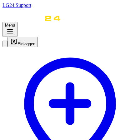
LG
24
Support
Menü
Einloggen