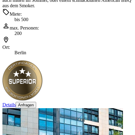
auch mitten im Sommer, oder einem schmackhaften American BBQ
aus dem Smoker.
Miete:
bis 500
max. Personen:
200
Ort:
Berlin
Details
Anfragen