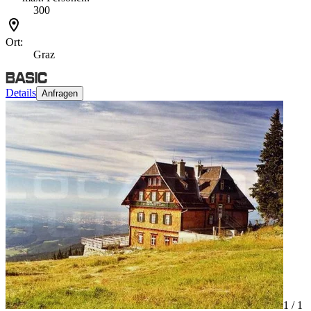
300
Ort:
Graz
Details
Anfragen
1 /
1