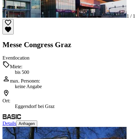
1 /
1
Messe Congress Graz
Eventlocation
Miete:
bis 500
max. Personen:
keine Angabe
Ort:
Eggersdorf bei Graz
Details
Anfragen