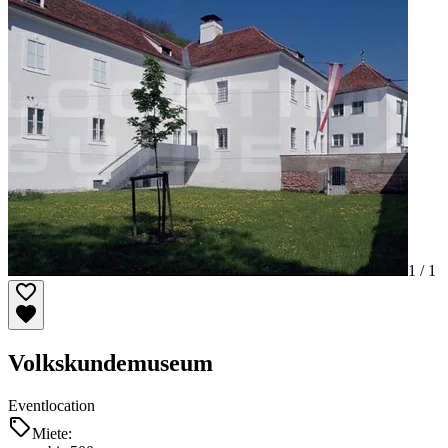
1 /
1
Volkskundemuseum
Eventlocation
Miete: