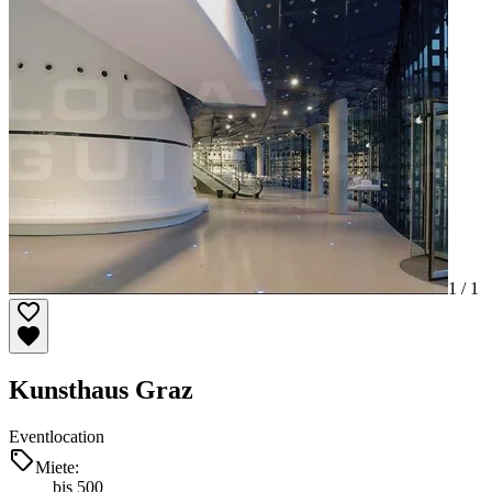
1 /
1
Kunsthaus Graz
Eventlocation
Miete:
bis 500