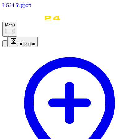
LG
24
Support
Menü
Einloggen