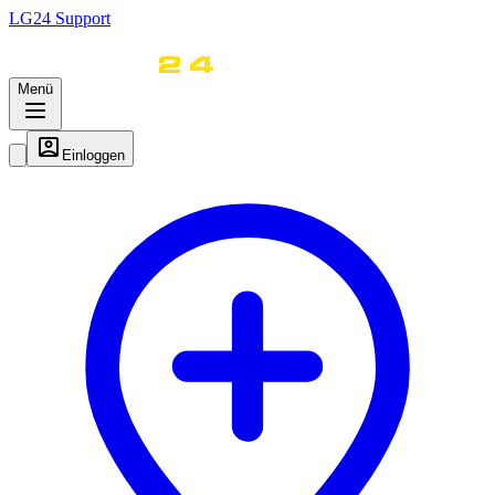
LG
24
Support
Menü
Einloggen