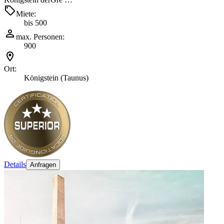
Miete:
bis 500
max. Personen:
900
Ort:
Königstein (Taunus)
Details
Anfragen