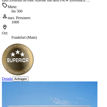
zum Zentrum ist eine Anreise mit dem PKW (öffentlich …
Miete:
bis 500
max. Personen:
1000
Ort:
Frankfurt (Main)
Details
Anfragen