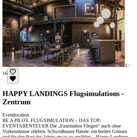
1 /
16
HAPPY LANDINGS Flugsimulations -
Zentrum
Eventlocation
BE A PILOT. FLUGSIMULATION – DAS TOP-
EVENTABENTEUER Die „Faszination Fliegen“ auch ohne
Vorkenntnisse erleben. Schweißnasse Hände, ein breites Grinsen
und für den Rest des Jahres etwas zu erzählen – Happy Landings