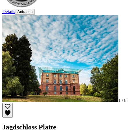
Details
Anfragen
1 /
8
Jagdschloss Platte