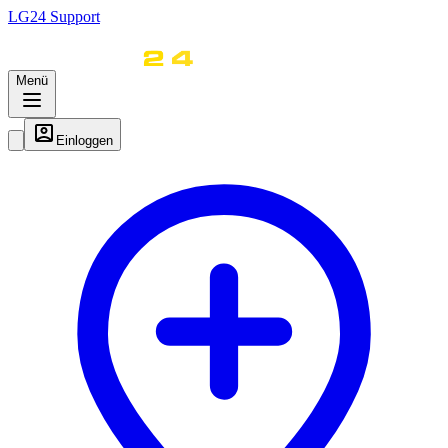
LG
24
Support
Menü
Einloggen