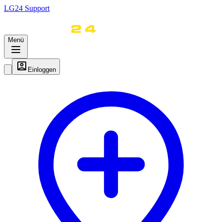
LG
24
Support
Menü
Einloggen