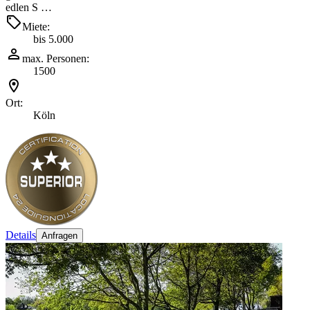
edlen S …
Miete:
bis 5.000
max. Personen:
1500
Ort:
Köln
Details
Anfragen