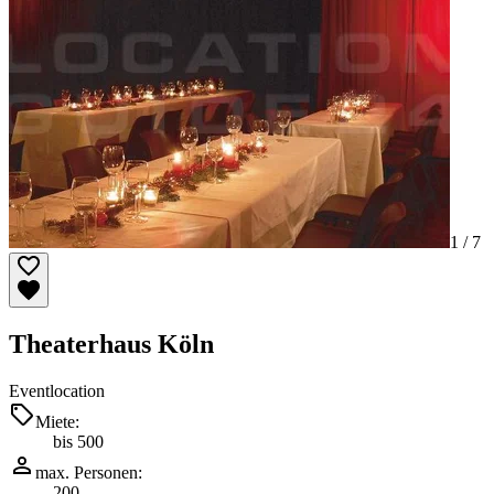
1 /
7
Theaterhaus Köln
Eventlocation
Miete:
bis 500
max. Personen:
200