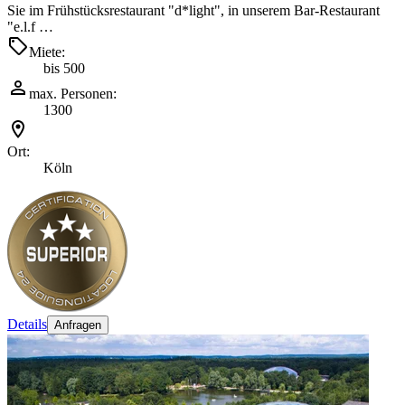
Sie im Frühstücksrestaurant "d*light", in unserem Bar-Restaurant
"e.l.f …
Miete:
bis 500
max. Personen:
1300
Ort:
Köln
Details
Anfragen