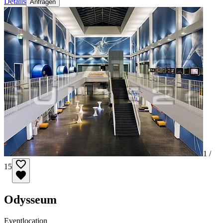
Details
Anfragen
1 /
15
Odysseum
Eventlocation