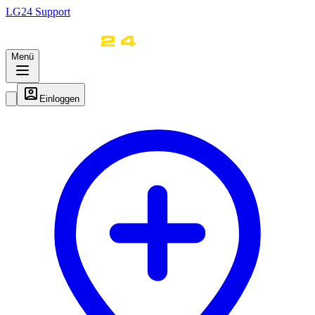
LG
24
Support
Menü
Einloggen