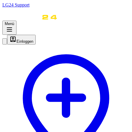
LG
24
Support
Menü
Einloggen