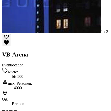
1 /
2
VB-Arena
Eventlocation
Miete:
bis 500
max. Personen:
14000
Ort:
Bremen