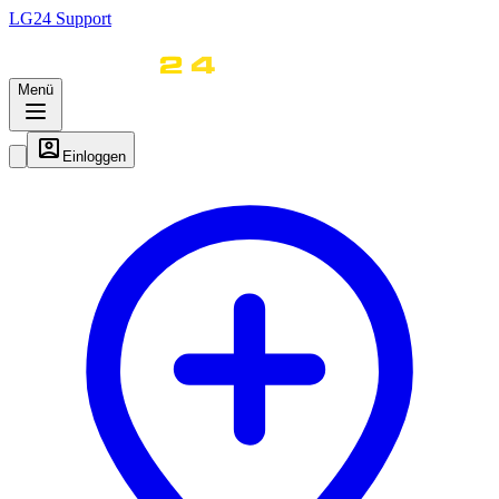
LG
24
Support
Menü
Einloggen