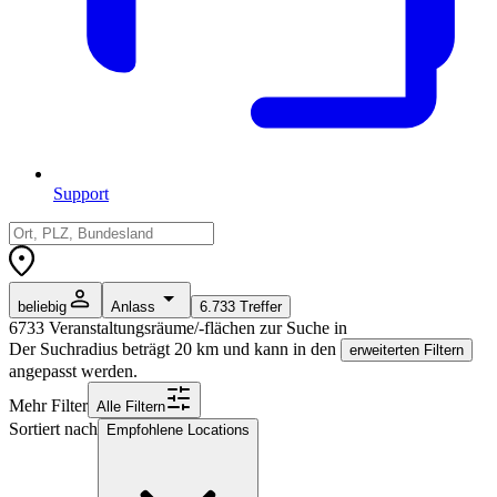
Support
beliebig
Anlass
6.733
Treffer
6733
Veranstaltungsräume/-flächen zur Suche in
Der Suchradius beträgt
20
km und kann in den
erweiterten Filtern
angepasst werden.
Mehr Filter
Alle
Filter
n
Sortiert nach
Empfohlene Locations