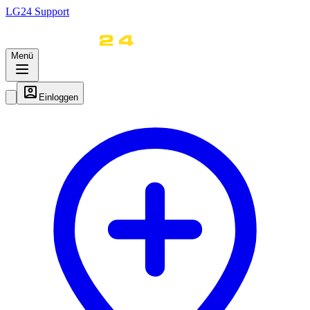
LG
24
Support
Menü
Einloggen