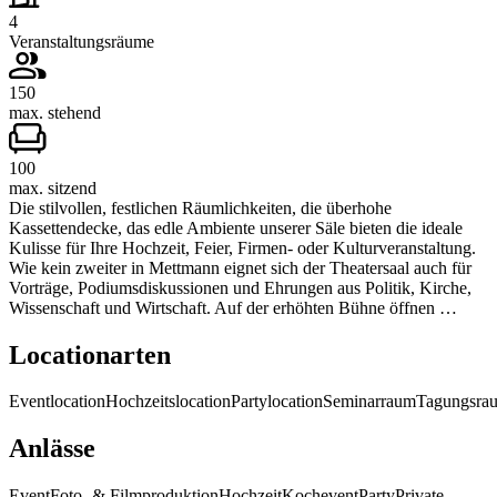
4
Veranstaltungsräume
150
max. stehend
100
max. sitzend
Die stilvollen, festlichen Räumlichkeiten, die überhohe
Kassettendecke, das edle Ambiente unserer Säle bieten die ideale
Kulisse für Ihre Hochzeit, Feier, Firmen- oder Kulturveranstaltung.
Wie kein zweiter in Mettmann eignet sich der Theatersaal auch für
Vorträge, Podiumsdiskussionen und Ehrungen aus Politik, Kirche,
Wissenschaft und Wirtschaft. Auf der erhöhten Bühne öffnen …
Locationarten
Eventlocation
Hochzeitslocation
Partylocation
Seminarraum
Tagungsra
Anlässe
Event
Foto- & Filmproduktion
Hochzeit
Kochevent
Party
Private