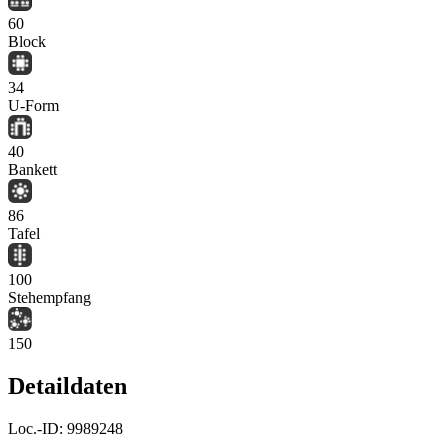
60
Block
34
U-Form
40
Bankett
86
Tafel
100
Stehempfang
150
Detaildaten
Loc.-ID:
9989248