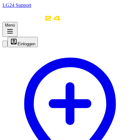
LG
24
Support
Menü
Einloggen