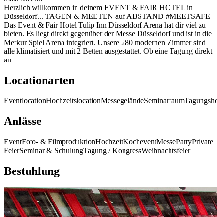
Herzlich willkommen in deinem EVENT & FAIR HOTEL in
Düsseldorf... TAGEN & MEETEN auf ABSTAND #MEETSAFE
Das Event & Fair Hotel Tulip Inn Düsseldorf Arena hat dir viel zu
bieten. Es liegt direkt gegenüber der Messe Düsseldorf und ist in die
Merkur Spiel Arena integriert. Unsere 280 modernen Zimmer sind
alle klimatisiert und mit 2 Betten ausgestattet. Ob eine Tagung direkt
au …
Locationarten
Eventlocation
Hochzeitslocation
Messegelände
Seminarraum
Tagungsho
Anlässe
Event
Foto- & Filmproduktion
Hochzeit
Kochevent
Messe
Party
Private
Feier
Seminar & Schulung
Tagung / Kongress
Weihnachtsfeier
Bestuhlung