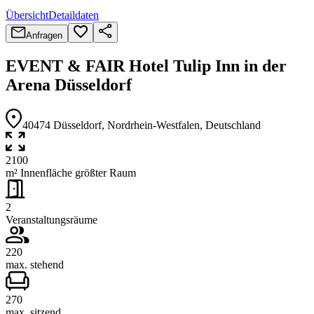
Übersicht
Detaildaten
Anfragen
EVENT & FAIR Hotel Tulip Inn in der
Arena Düsseldorf
40474
Düsseldorf
, Nordrhein-Westfalen
, Deutschland
2100
m² Innenfläche größter Raum
2
Veranstaltungsräume
220
max. stehend
270
max. sitzend