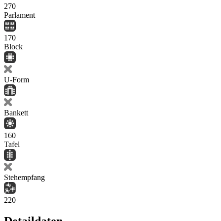
270
Parlament
170
Block
U-Form
Bankett
160
Tafel
Stehempfang
220
Detaildaten