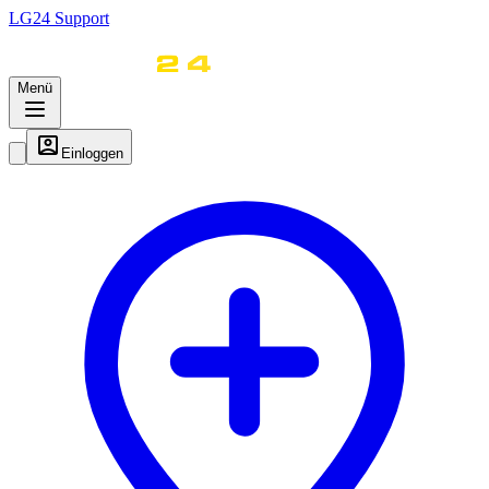
LG
24
Support
Menü
Einloggen