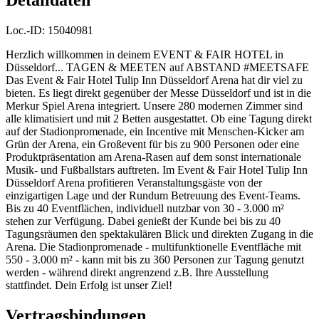
Loc.-ID:
15040981
Herzlich willkommen in deinem EVENT & FAIR HOTEL in
Düsseldorf... TAGEN & MEETEN auf ABSTAND #MEETSAFE
Das Event & Fair Hotel Tulip Inn Düsseldorf Arena hat dir viel zu
bieten. Es liegt direkt gegenüber der Messe Düsseldorf und ist in die
Merkur Spiel Arena integriert. Unsere 280 modernen Zimmer sind
alle klimatisiert und mit 2 Betten ausgestattet. Ob eine Tagung direkt
auf der Stadionpromenade, ein Incentive mit Menschen-Kicker am
Grün der Arena, ein Großevent für bis zu 900 Personen oder eine
Produktpräsentation am Arena-Rasen auf dem sonst internationale
Musik- und Fußballstars auftreten. Im Event & Fair Hotel Tulip Inn
Düsseldorf Arena profitieren Veranstaltungsgäste von der
einzigartigen Lage und der Rundum Betreuung des Event-Teams.
Bis zu 40 Eventflächen, individuell nutzbar von 30 - 3.000 m²
stehen zur Verfügung. Dabei genießt der Kunde bei bis zu 40
Tagungsräumen den spektakulären Blick und direkten Zugang in die
Arena. Die Stadionpromenade - multifunktionelle Eventfläche mit
550 - 3.000 m² - kann mit bis zu 360 Personen zur Tagung genutzt
werden - während direkt angrenzend z.B. Ihre Ausstellung
stattfindet. Dein Erfolg ist unser Ziel!
Vertragsbindungen