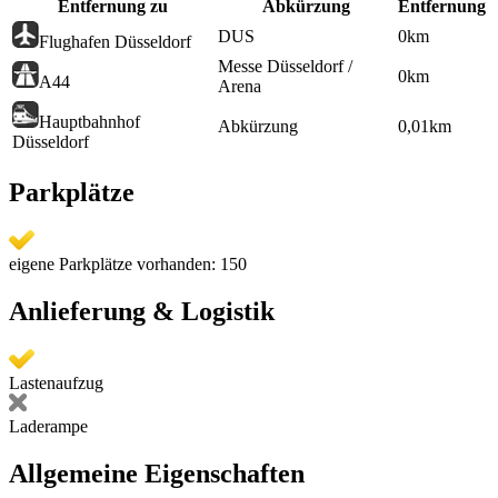
Entfernung zu
Abkürzung
Entfernung
DUS
0
km
Flughafen Düsseldorf
Messe Düsseldorf /
0
km
A44
Arena
Hauptbahnhof
Abkürzung
0,01
km
Düsseldorf
Parkplätze
eigene Parkplätze vorhanden: 150
Anlieferung & Logistik
Lastenaufzug
Laderampe
Allgemeine Eigenschaften